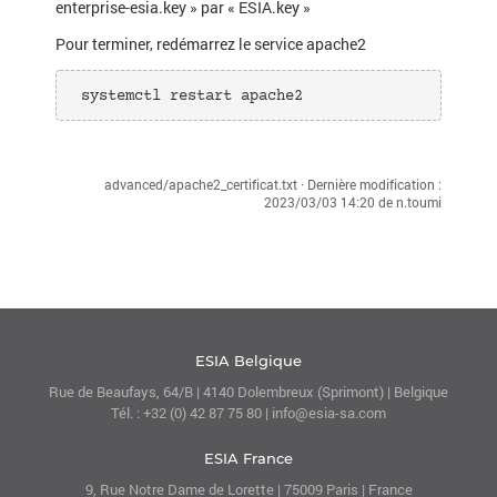
enterprise-esia.key » par « ESIA.key »
Pour terminer, redémarrez le service apache2
 systemctl restart apache2 
advanced/apache2_certificat.txt
· Dernière modification :
2023/03/03 14:20
de
n.toumi
ESIA Belgique
Rue de Beaufays, 64/B | 4140 Dolembreux (Sprimont) | Belgique
Tél. : +32 (0) 42 87 75 80 | info@esia-sa.com
ESIA France
9, Rue Notre Dame de Lorette | 75009 Paris | France