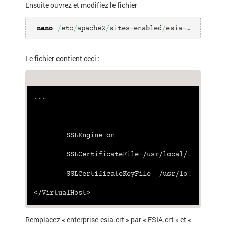
Ensuite ouvrez et modifiez le fichier
nano
/
etc
/
apache2
/
sites-enabled
/
esia-ssl.conf 
Le fichier contient ceci :
...
        SSLEngine on
        SSLCertificateFile /usr/local/esia/certs/enterprise-esia.crt
        SSLCertificateKeyFile  /usr/local/esia/certs/enterprise-esia.key
</VirtualHost>
Remplacez « enterprise-esia.crt » par « ESIA.crt » et «