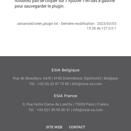
N'oubliez pas de cliquer sur « Ajouter » en bas à gauche
pour sauvegarder le plugin.
advanced/creer_plugin.txt
· Dernière modification :
2023/03/03
15:26
de
127.0.0.1
ESIA Belgique
Rue de Beaufays, 64/B | 4140 Dolembreux (Sprimont) | Belgique
Tél. : +32 (0) 42 87 75 80 | info@esia-sa.com
ESIA France
9, Rue Notre Dame de Lorette | 75009 Paris | France
Tél. : +33 (0)1 86 95 80 41 | info@esia-sa.com
SITE WEB
CONTACT