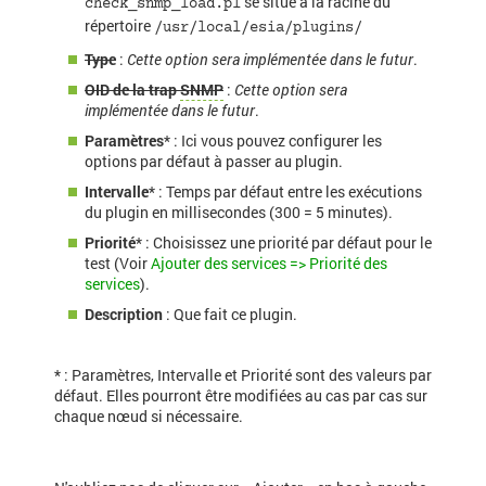
se situe à la racine du
check_snmp_load.pl
répertoire
/usr/local/esia/plugins/
Type
:
Cette option sera implémentée dans le futur
.
OID de la trap
SNMP
:
Cette option sera
implémentée dans le futur
.
Paramètres
* : Ici vous pouvez configurer les
options par défaut à passer au plugin.
Intervalle
* : Temps par défaut entre les exécutions
du plugin en millisecondes (300 = 5 minutes).
Priorité
* : Choisissez une priorité par défaut pour le
test (Voir
Ajouter des services => Priorité des
services
).
Description
: Que fait ce plugin.
* : Paramètres, Intervalle et Priorité sont des valeurs par
défaut. Elles pourront être modifiées au cas par cas sur
chaque nœud si nécessaire.