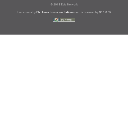
©
2018
Esia Network
Icons made by
Flat Icons
from
www.flaticon.com
is licensed by
CC 3.0 BY