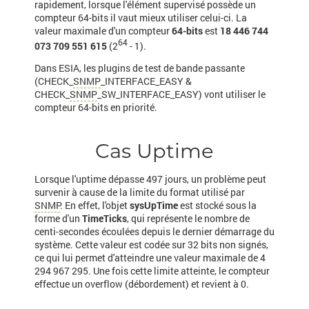
rapidement, lorsque l'élément supervisé possède un
compteur 64-bits il vaut mieux utiliser celui-ci. La
valeur maximale d'un compteur
64-bits
est
18 446 744
64
073 709 551 615
(2
- 1).
Dans ESIA, les plugins de test de bande passante
(CHECK_
SNMP
_INTERFACE_EASY &
CHECK_
SNMP
_SW_INTERFACE_EASY) vont utiliser le
compteur 64-bits en priorité.
Cas Uptime
Lorsque l'uptime dépasse 497 jours, un problème peut
survenir à cause de la limite du format utilisé par
SNMP
. En effet, l'objet
sysUpTime
est stocké sous la
forme d'un
TimeTicks
, qui représente le nombre de
centi-secondes écoulées depuis le dernier démarrage du
système. Cette valeur est codée sur 32 bits non signés,
ce qui lui permet d'atteindre une valeur maximale de 4
294 967 295. Une fois cette limite atteinte, le compteur
effectue un overflow (débordement) et revient à 0.