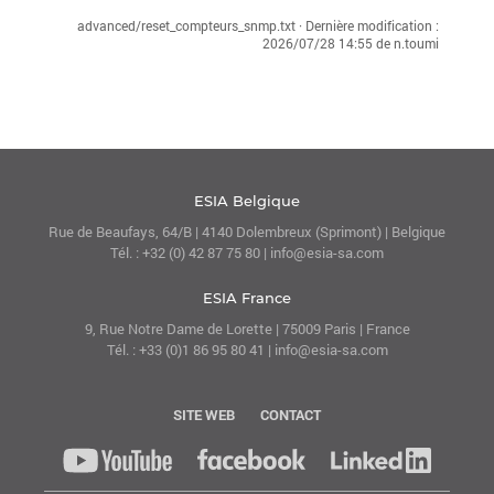
advanced/reset_compteurs_snmp.txt
· Dernière modification :
2026/07/28 14:55
de
n.toumi
ESIA Belgique
Rue de Beaufays, 64/B | 4140 Dolembreux (Sprimont) | Belgique
Tél. : +32 (0) 42 87 75 80 | info@esia-sa.com
ESIA France
9, Rue Notre Dame de Lorette | 75009 Paris | France
Tél. : +33 (0)1 86 95 80 41 | info@esia-sa.com
SITE WEB
CONTACT