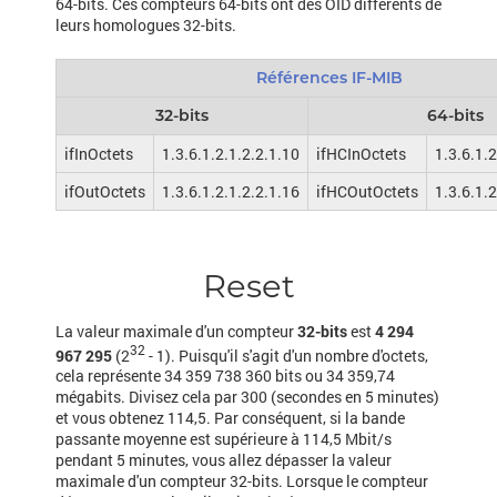
64-bits. Ces compteurs 64-bits ont des OID différents de
leurs homologues 32-bits.
Références IF-MIB
32-bits
64-bits
ifInOctets
1.3.6.1.2.1.2.2.1.10
ifHCInOctets
1.3.6.1.2
ifOutOctets
1.3.6.1.2.1.2.2.1.16
ifHCOutOctets
1.3.6.1.
Reset
La valeur maximale d'un compteur
32-bits
est
4 294
32
967 295
(2
- 1). Puisqu'il s'agit d'un nombre d'octets,
cela représente 34 359 738 360 bits ou 34 359,74
mégabits. Divisez cela par 300 (secondes en 5 minutes)
et vous obtenez 114,5. Par conséquent, si la bande
passante moyenne est supérieure à 114,5 Mbit/s
pendant 5 minutes, vous allez dépasser la valeur
maximale d'un compteur 32-bits. Lorsque le compteur