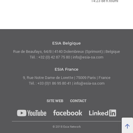
14:23
de
n.toumi
ESIA Belgique
Rue de Beaufays, 64/B | 4140 Dolembreux (Sprimont) | Belgique
Tél. : +32 (0) 42 87 75 80 | info@esia-sa.com
ESIA France
9, Rue Notre Dame de Lorette | 75009 Paris | France
Tél. : +33 (0)1 86 95 80 41 | info@esia-sa.com
SITE WEB
CONTACT
©
2018
Esia Network