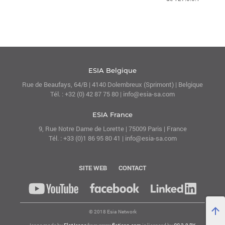
ESIA Belgique
Rue de Beaufays, 64/B | 4140 Dolembreux (Sprimont) | Belgique
Tél. : +32 (0) 42 87 75 80 | info@esia-sa.com
ESIA France
9, Rue Notre Dame de Lorette | 75009 Paris | France
Tél. : +33 (0)1 86 95 80 41 | info@esia-sa.com
SITE WEB
CONTACT
©
2018
Esia Network