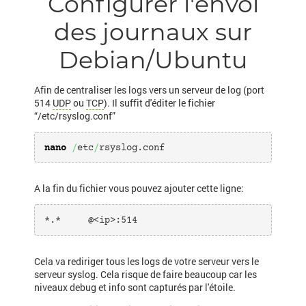
Configurer l'envoi
des journaux sur
Debian/Ubuntu
Afin de centraliser les logs vers un serveur de log (port
514
UDP
ou
TCP
). Il suffit d'éditer le fichier
“/etc/rsyslog.conf”
nano
/
etc
/
rsyslog.conf
A la fin du fichier vous pouvez ajouter cette ligne:
*.*     @<ip>:514
Cela va rediriger tous les logs de votre serveur vers le
serveur syslog. Cela risque de faire beaucoup car les
niveaux debug et info sont capturés par l'étoile.