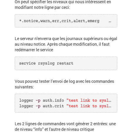
On peut spécifier les niveaux qui nous intéressent en
modifiant notre ligne par ceci:
*.notice,warn,err,crit,alert,emerg    @<ip>:514
Le serveur n'enverra que les journaux supérieurs ou égal
au niveau notice. Après chaque modification, il faut
redémarrer le service
service rsyslog restart
Vous pouvez tester l’envoi de log avec les commandes
suivantes:
logger 
-p
 auth.info 
"test link to syslog server. lvl info"
logger 
-p
 auth.crit 
"test link to syslog server. lvl crit"
Les 2 lignes de commandes vont générer 2 entrées: une
de niveau “info” et l'autre de niveau critique