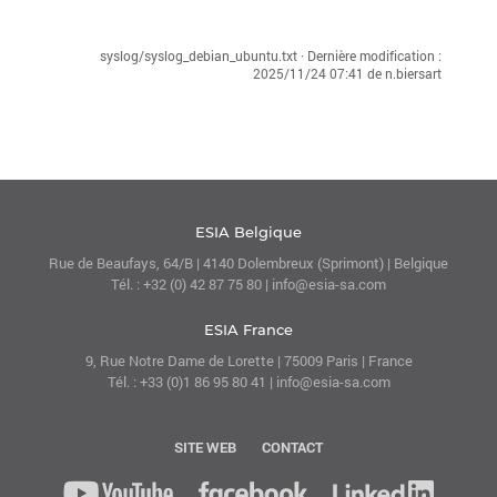
syslog/syslog_debian_ubuntu.txt
· Dernière modification :
2025/11/24 07:41
de
n.biersart
ESIA Belgique
Rue de Beaufays, 64/B | 4140 Dolembreux (Sprimont) | Belgique
Tél. : +32 (0) 42 87 75 80 | info@esia-sa.com
ESIA France
9, Rue Notre Dame de Lorette | 75009 Paris | France
Tél. : +33 (0)1 86 95 80 41 | info@esia-sa.com
SITE WEB
CONTACT