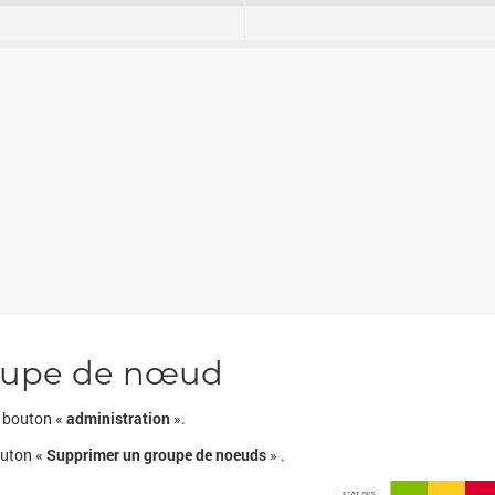
oupe de nœud
e bouton «
administration
».
outon «
Supprimer un groupe de noeuds
» .