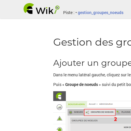
Piste :
•
gestion_groupes_noeuds
Gestion des g
Ajouter un grou
Dans le menu latéral gauche, cliquez sur l
Puis «
Groupe de noeuds
» suivi du petit b