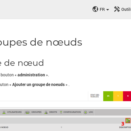
FR
Outil
roupes de nœuds
pe de nœud
e bouton «
administration
».
outon «
Ajouter un groupe de noeuds
» .