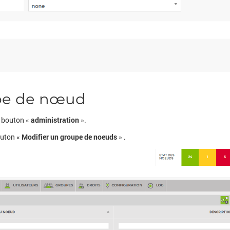
upe de nœud
e bouton «
administration
».
outon «
Modifier un groupe de noeuds
» .