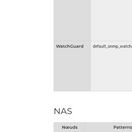
default_snmp_watch
WatchGuard
NAS
Nœuds
Patterns