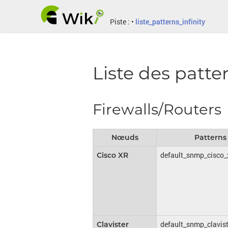
Piste :
•
liste_patterns_infinity
Liste des patte
Firewalls/Routers
Nœuds
Patterns
default_snmp_cisco_
Cisco XR
default_snmp_clavist
Clavister