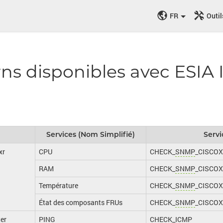
FR
Outil
rns disponibles avec ESIA I
Services (Nom Simplifié)
Serv
xr
CPU
CHECK_
SNMP
_CISCO
RAM
CHECK_
SNMP
_CISCO
Température
CHECK_
SNMP
_CISCO
État des composants FRUs
CHECK_
SNMP
_CISCO
er
PING
CHECK_
ICMP