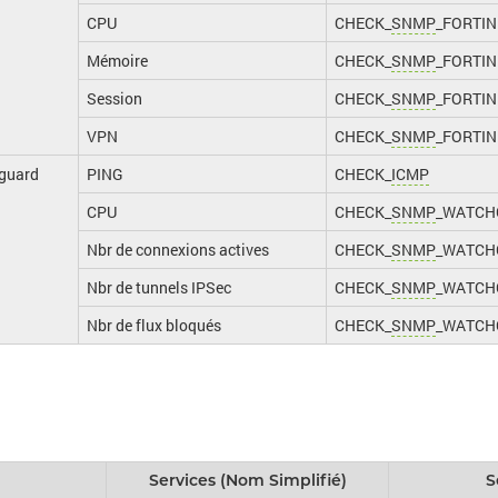
CPU
CHECK_
SNMP
_FORTI
Mémoire
CHECK_
SNMP
_FORTI
Session
CHECK_
SNMP
_FORTIN
VPN
CHECK_
SNMP
_FORTI
guard
PING
CHECK_
ICMP
CPU
CHECK_
SNMP
_WATCH
Nbr de connexions actives
CHECK_
SNMP
_WATCH
Nbr de tunnels IPSec
CHECK_
SNMP
_WATCH
Nbr de flux bloqués
CHECK_
SNMP
_WATCH
Services (Nom Simplifié)
S