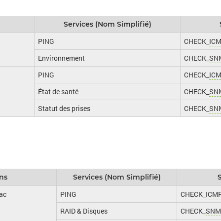
Services (Nom Simplifié)
PING
CHECK_
IC
Environnement
CHECK_
SN
PING
CHECK_
IC
État de santé
CHECK_
SN
Statut des prises
CHECK_
SN
ns
Services (Nom Simplifié)
ac
PING
CHECK_
ICM
RAID & Disques
CHECK_
SNM