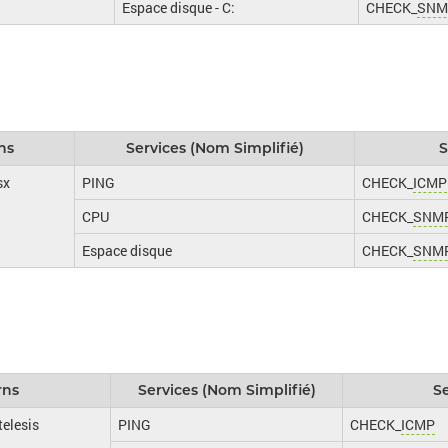
Espace disque - C:
CHECK_
SNM
ns
Services (Nom Simplifié)
S
sx
PING
CHECK_
ICMP
CPU
CHECK_
SNM
Espace disque
CHECK_
SNM
rns
Services (Nom Simplifié)
S
telesis
PING
CHECK_
ICMP