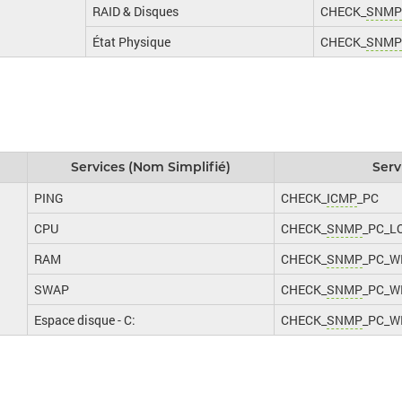
RAID & Disques
CHECK_
SNMP
État Physique
CHECK_
SNMP
Services (Nom Simplifié)
Serv
PING
CHECK_
ICMP
_PC
CPU
CHECK_
SNMP
_PC_L
RAM
CHECK_
SNMP
_PC_
SWAP
CHECK_
SNMP
_PC_
Espace disque - C:
CHECK_
SNMP
_PC_W