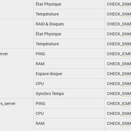
État Physique
CHECK_
SNM
Température
CHECK_
SNM
RAID & Disques
CHECK_
SNM
État Physique
CHECK_
SNM
Température
CHECK_
SNM
erver
PING
CHECK_
ICM
RAM
CHECK_
SNM
Espace disque
CHECK_
SNM
CPU
CHECK_
SNM
Synchro Temps
CHECK_
SNM
s_server
PING
CHECK_
ICM
CPU
CHECK_
SNM
RAM
CHECK_
SNM