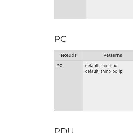
PC
Nœuds
Patterns
default_snmp_pc
PC
default_snmp_pc_ip
PDU