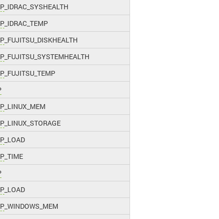
P
_IDRAC_SYSHEALTH
P
_IDRAC_TEMP
P
_FUJITSU_DISKHEALTH
P
_FUJITSU_SYSTEMHEALTH
P
_FUJITSU_TEMP
P
P
_LINUX_MEM
P
_LINUX_STORAGE
P
_LOAD
P
_TIME
P
P
_LOAD
P
_WINDOWS_MEM