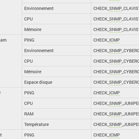
Environnement
CHECK_
SNMP
_CLAVIS
CPU
CHECK_
SNMP
_CLAVI
Mémoire
CHECK_
SNMP
_CLAVI
oam
PING
CHECK_
ICMP
Environnement
CHECK_
SNMP
_CYBER
CPU
CHECK_
SNMP
_CYBER
Mémoire
CHECK_
SNMP
_CYBER
Espace disque
CHECK_
SNMP
_CYBER
r
PING
CHECK_
ICMP
CPU
CHECK_
SNMP
_JUNIP
RAM
CHECK_
SNMP
_JUNIP
Température
CHECK_
SNMP
_JUNIP
t
PING
CHECK_
ICMP