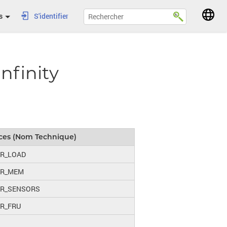
s
S'identifier
nfinity
ices (Nom Technique)
XR_LOAD
XR_MEM
XR_SENSORS
XR_FRU