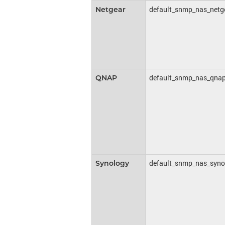
default_snmp_nas_netg
Netgear
default_snmp_nas_qna
QNAP
default_snmp_nas_syno
Synology