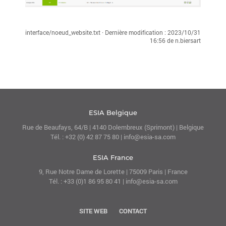
interface/noeud_website.txt
· Dernière modification :
2023/10/31
16:56
de
n.biersart
ESIA Belgique
Rue de Beaufays, 64/B | 4140 Dolembreux (Sprimont) | Belgique
Tél. : +32 (0) 42 87 75 80 | info@esia-sa.com
ESIA France
9, Rue Notre Dame de Lorette | 75009 Paris | France
Tél. : +33 (0)1 86 95 80 41 | info@esia-sa.com
SITE WEB
CONTACT