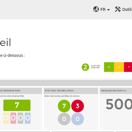
FR
Outil
eil
e ci-dessous :