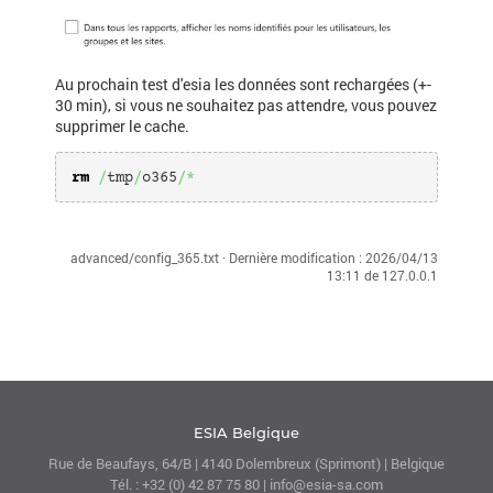
Au prochain test d'esia les données sont rechargées (+-
30 min), si vous ne souhaitez pas attendre, vous pouvez
supprimer le cache.
rm
/
tmp
/
o365
/*
advanced/config_365.txt
· Dernière modification :
2026/04/13
13:11
de
127.0.0.1
ESIA Belgique
Rue de Beaufays, 64/B | 4140 Dolembreux (Sprimont) | Belgique
Tél. : +32 (0) 42 87 75 80 | info@esia-sa.com